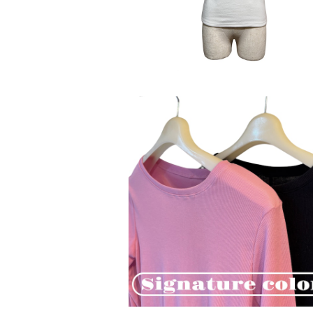
No.ANTWARP華奢見えリブシアーカ
ー
¥5,390