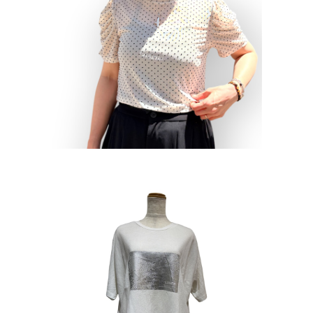
りら
No.6499 ピンドットシアー
¥5,390
メトリ
No.6020 クールタッチボックスロゴtee
¥2,695
50%OFF