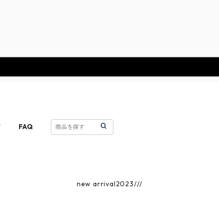
T
FAQ
new arrival2023///