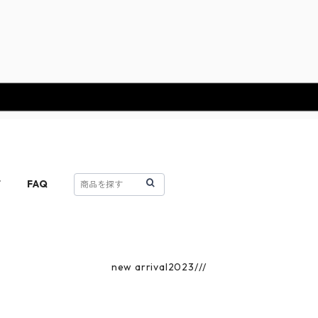
T
FAQ
new arrival2023///