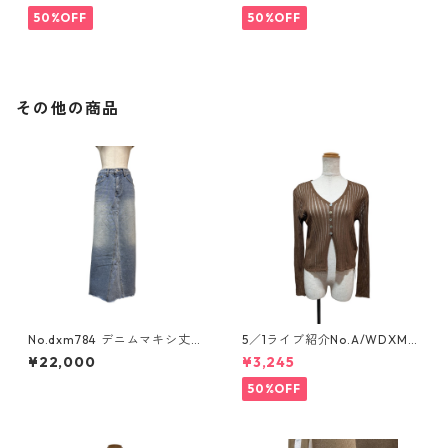
50%OFF
50%OFF
その他の商品
No.dxm784 デニムマキシ丈ス
5／1ライブ紹介No.A/WDXM-
カート
777 シアーリブ編みニットカー
¥22,000
¥3,245
ディガン
50%OFF