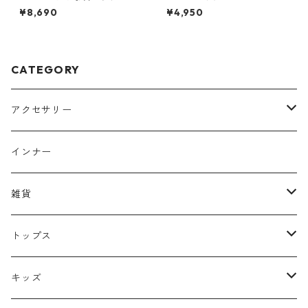
¥8,690
¥4,950
CATEGORY
アクセサリー
ヘッドアクセサリー
インナー
リング
雑貨
イヤーカフ
バッグ
トップス
ピアス
キャップ
ニット
キッズ