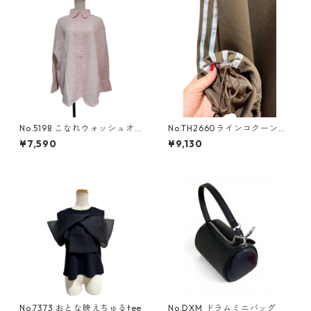
No.5198 こなれウォッシュオ
No.TH2660ラインコクーンス
ーバーシャツ
カート
¥7,590
¥9,130
No.7373 おとな映えちゅるtee
No.DXM ドラムミニバッグ