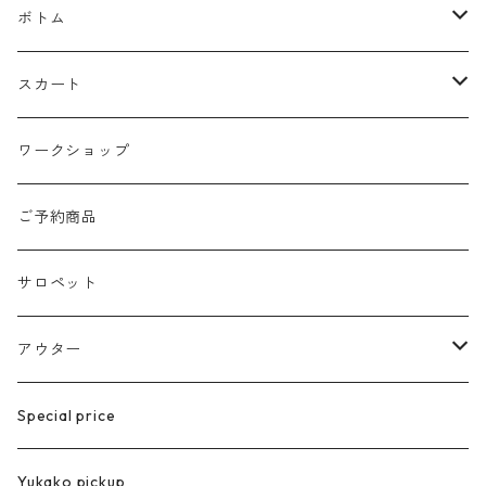
ネックレス
マフラー
トレーナー
トップス
ボトム
silver925
ストラップ
カットソー
パンツ
スカート
ブレスレット
くつ下
ブラウス
デニムパンツ
ロング丈
ワークショップ
サージカルstainless
ポーチ
カーディガン
ニー丈
ご予約商品
eyewear
ニット帽子
サロペット
ステンレス製
メガネ
アウター
グラスチェーン
スカーフ
ベスト
Special price
コート
Yukako pickup