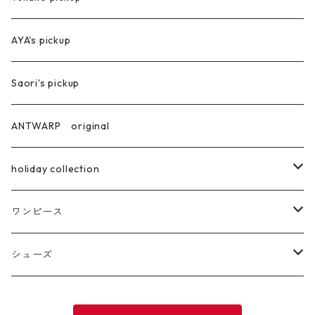
ジャケット
AYA's pickup
Saori's pickup
ANTWARP original
holiday collection
ring
ワンピース
pierce
ロング丈
シューズ
サンダル