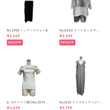
No.2354 ニュアンスフォトBO
No.6020 クールタッチボック
Xtee
スロゴtee
¥3,245
¥2,695
50%OFF
50%OFF
6／5ライブご紹介No.2075 ア
No.1224 リブマキシワンピー
シンメトリーカットソー
ス
¥2,695
¥3,795