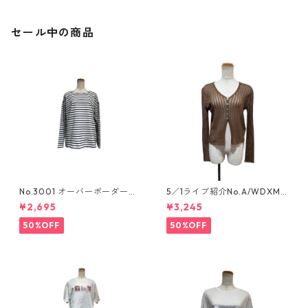
セール中の商品
No.3001 オーバーボーダーカ
5／1ライブ紹介No.A/WDXM-
ットソー
777 シアーリブ編みニットカー
¥2,695
¥3,245
ディガン
50%OFF
50%OFF