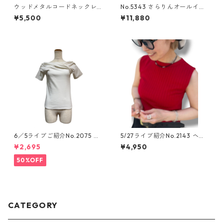
ウッドメタルコードネックレ
No.5343 さらりんオールイン
ス
ワン
¥5,500
¥11,880
6／5ライブご紹介No.2075 ア
5/27ライブ紹介No.2143 ヘル
シンメトリーカットソー
シーリブtank top
¥2,695
¥4,950
50%OFF
CATEGORY