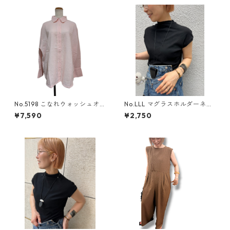
No.5198 こなれウォッシュオ
No.LLL マグラスホルダーネッ
ーバーシャツ
クレス
¥7,590
¥2,750