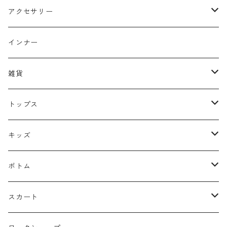
アクセサリー
ヘッドアクセサリー
インナー
リング
雑貨
イヤーカフ
バッグ
トップス
ピアス
キャップ
ニット
キッズ
ネックレス
マフラー
トレーナー
トップス
ボトム
silver925
ストラップ
カットソー
パンツ
スカート