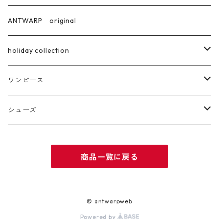
ANTWARP original
holiday collection
ring
ワンピース
pierce
ロング丈
シューズ
サンダル
商品一覧に戻る
ブーツ
© antwarpweb
Powered by