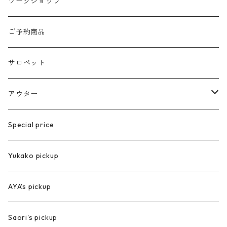
ブレスレット
くつ下
ブラウス
デニムパンツ
ロング丈
ワークショップ
サージカルstainless
ポーチ
カーディガン
ニー丈
ご予約商品
eyewear
ニット帽子
サロペット
ステンレス製
メガネ
アウター
グラスチェーン
スカーフ
ベスト
Special price
コート
Yukako pickup
ジャケット
AYA's pickup
Saori's pickup