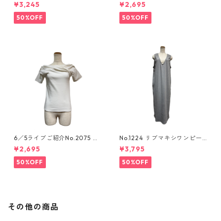
Xtee
スロゴtee
¥3,245
¥2,695
50%OFF
50%OFF
6／5ライブご紹介No.2075 ア
No.1224 リブマキシワンピー
シンメトリーカットソー
ス
¥2,695
¥3,795
50%OFF
50%OFF
その他の商品