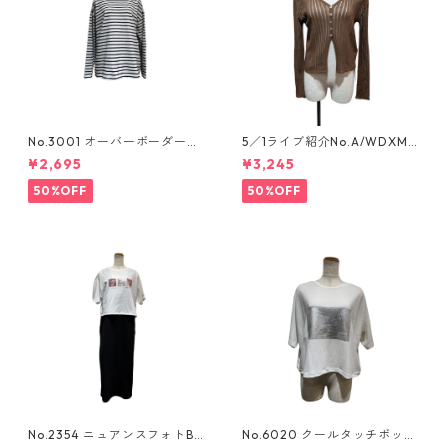
No.3001 オーバーボーダーカ
5／1ライブ紹介No.A/WDXM-
ットソー
777 シアーリブ編みニットカー
¥2,695
¥3,245
ディガン
50%OFF
50%OFF
No.2354 ニュアンスフォトBO
No.6020 クールタッチボック