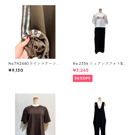
No.TH2660ラインコクーンス
No.2354 ニュアンスフォトBO
カート
Xtee
¥9,130
¥3,245
50%OFF