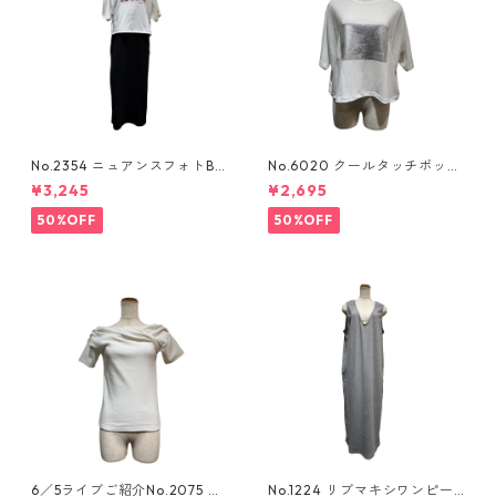
No.2354 ニュアンスフォトBO
No.6020 クールタッチボック
Xtee
スロゴtee
¥3,245
¥2,695
50%OFF
50%OFF
6／5ライブご紹介No.2075 ア
No.1224 リブマキシワンピー