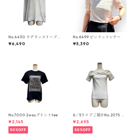
No.4430 ラグランスリーブち
No.6499 ピンドットシアー
ゅるりら
¥6,490
¥5,390
No.7000 2wayプリントtee
6／5ライブご紹介No.2075 ア
シンメトリーカットソー
¥2,145
¥2,695
50%OFF
50%OFF