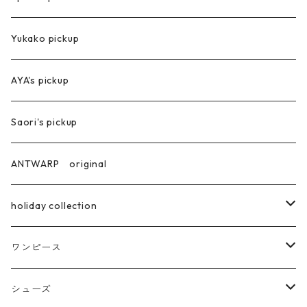
コート
Yukako pickup
ジャケット
AYA's pickup
Saori's pickup
ANTWARP original
holiday collection
ring
ワンピース
pierce
ロング丈
シューズ