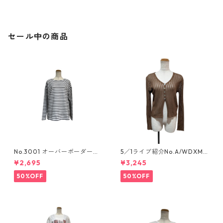
セール中の商品
No.3001 オーバーボーダーカ
5／1ライブ紹介No.A/WDXM-
ットソー
777 シアーリブ編みニットカー
¥2,695
¥3,245
ディガン
50%OFF
50%OFF