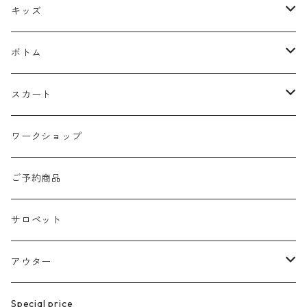
ピアス
キャップ
ニット
キッズ
ネックレス
マフラー
トレーナー
トップス
ボトム
silver925
ストラップ
カットソー
パンツ
スカート
ブレスレット
くつ下
ブラウス
デニムパンツ
ロング丈
ワークショップ
サージカルstainless
ポーチ
カーディガン
ニー丈
ご予約商品
eyewear
ニット帽子
サロペット
ステンレス製
メガネ
アウター
グラスチェーン
スカーフ
ベスト
Special price