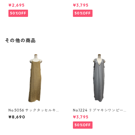
シンメトリーカットソー
ス
¥2,695
¥3,795
50%OFF
50%OFF
その他の商品
No.5056 サックタッセルキャ
No.1224 リブマキシワンピー
ミワンピース
ス
¥8,690
¥3,795
50%OFF