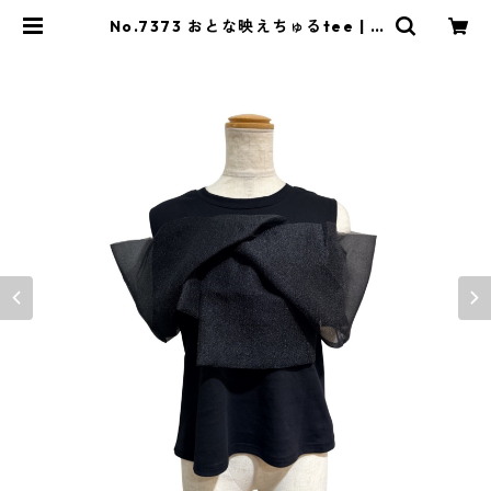
No.7373 おとな映えちゅるtee | a
ntwarpweb