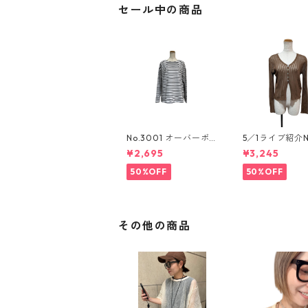
セール中の商品
No.3001 オーバーボ
5／1ライブ紹介No
ーダーカットソー
WDXM-777 シ
¥2,695
¥3,245
ブ編みニットカ
ガン
50%OFF
50%OFF
その他の商品