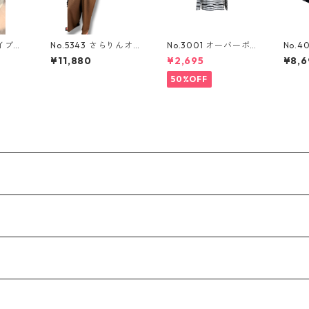
ライブご
No.5343 さらりんオー
No.3001 オーバーボ
No.
 クリア
ルインワン
ーダーカットソー
トシ
¥11,880
¥2,695
¥8,6
トチョ
50%OFF