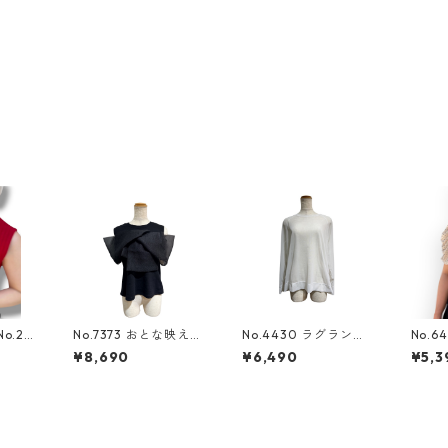
o.21
No.7373 おとな映えち
No.4430 ラグランス
No.6
tank
ゅるtee
リーブちゅるりら
シア
¥8,690
¥6,490
¥5,3