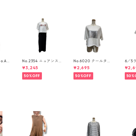
.A/
No.2354 ニュアンスフ
No.6020 クールタッ
6／5
アーリ
ォトBOXtee
チボックスロゴtee
075
¥3,245
¥2,695
¥2,6
ーディ
ット
50%OFF
50%OFF
50%