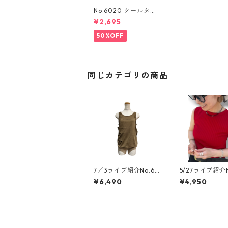
No.6020 クールタッ
チボックスロゴtee
¥2,695
50%OFF
同じカテゴリの商品
7／3ライブ紹介No.60
5/27ライブ紹介N
12 レイヤードキャミタ
43 ヘルシーリブ
¥6,490
¥4,950
ンクトップ
top