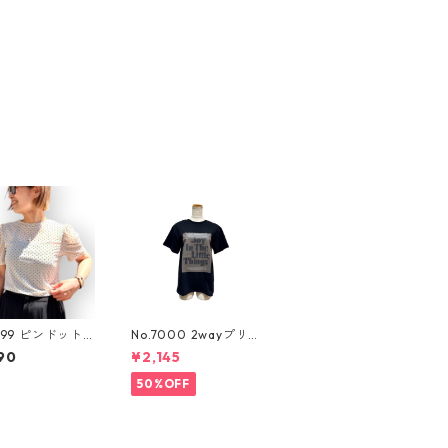
499 ピンドット
No.7000 2wayプリン
ー
トtee
90
¥2,145
50%OFF