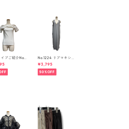
ライブご紹介No.2
No.1224 リブマキシワ
 アシンメトリーカ
ンピース
95
¥3,795
ソー
OFF
50%OFF