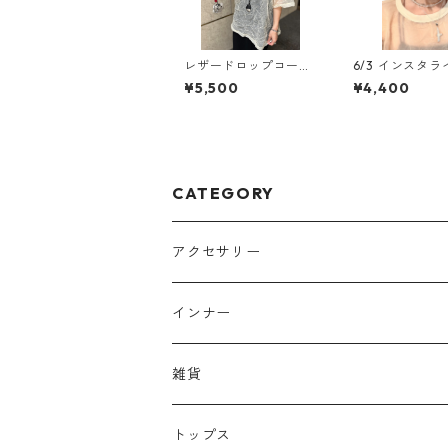
レザードロップコード
6/3 インスタ
ネックレス
紹介 No.2715
¥5,500
¥4,400
ビーズマグネッ
ーカー
CATEGORY
アクセサリー
ヘッドアクセサリー
インナー
リング
雑貨
イヤーカフ
バッグ
トップス