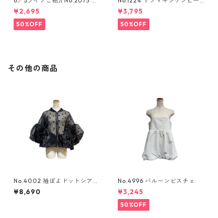
6／5ライブご紹介No.2075 ア
No.1224 リブマキシワンピー
シンメトリーカットソー
ス
¥2,695
¥3,795
50%OFF
50%OFF
その他の商品
No.4002 袖ぽよドットシアー
No.4996 バルーンビスチェ
ブルゾン
¥8,690
¥3,245
50%OFF