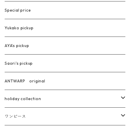
グラスチェーン
スカーフ
ベスト
Special price
コート
Yukako pickup
ジャケット
AYA's pickup
Saori's pickup
ANTWARP original
holiday collection
ring
ワンピース