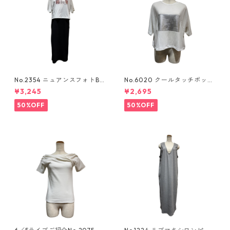
No.2354 ニュアンスフォトBO
No.6020 クールタッチボック
Xtee
スロゴtee
¥3,245
¥2,695
50%OFF
50%OFF