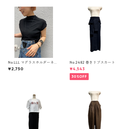
No.LLL マグラスホルダーネッ
No.2482 巻きリブスカート
クレス
¥2,750
¥4,543
30%OFF