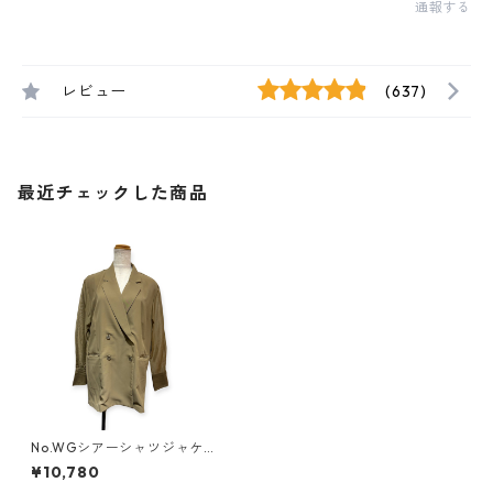
通報する
レビュー
(637)
最近チェックした商品
No.WGシアーシャツジャケッ
ト
¥10,780