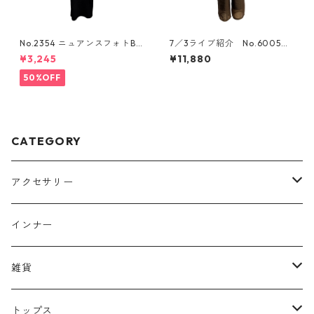
No.2354 ニュアンスフォトBO
7／3ライブ紹介 No.6005裾
Xtee
シアーパンツ
¥3,245
¥11,880
50%OFF
CATEGORY
アクセサリー
ヘッドアクセサリー
インナー
リング
雑貨
イヤーカフ
バッグ
トップス