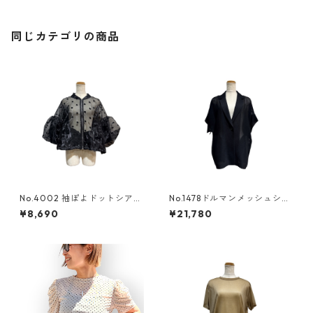
同じカテゴリの商品
No.4002 袖ぽよドットシアー
No.1478ドルマンメッシュシア
ブルゾン
ージャケット
¥8,690
¥21,780