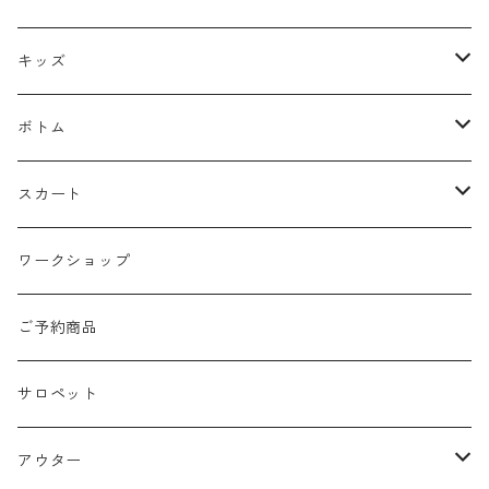
ピアス
キャップ
ニット
キッズ
ネックレス
マフラー
トレーナー
トップス
ボトム
silver925
ストラップ
カットソー
パンツ
スカート
ブレスレット
くつ下
ブラウス
デニムパンツ
ロング丈
ワークショップ
サージカルstainless
ポーチ
カーディガン
ニー丈
ご予約商品
eyewear
ニット帽子
サロペット
ステンレス製
メガネ
アウター