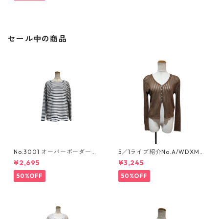
セール中の商品
No.3001 オーバーボーダーカ
5／1ライブ紹介No.A/WDXM-
ットソー
777 シアーリブ編みニットカー
¥2,695
¥3,245
ディガン
50%OFF
50%OFF