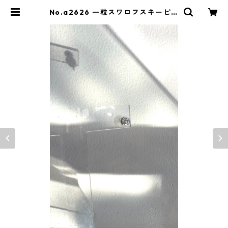
No.a2626 一粒スワロフスキーピア
ス | antwarpweb