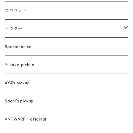
eyewear
ニット帽子
サロペット
ステンレス製
メガネ
アウター
グラスチェーン
スカーフ
ベスト
Special price
コート
Yukako pickup
ジャケット
AYA's pickup
Saori's pickup
ANTWARP original