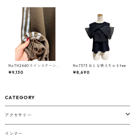
No.TH2660ラインコクーンス
No.7373 おとな映えちゅるtee
カート
¥9,130
¥8,690
CATEGORY
アクセサリー
ヘッドアクセサリー
インナー