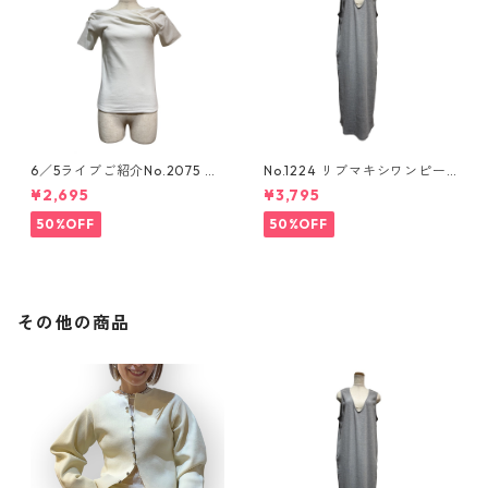
6／5ライブご紹介No.2075 ア
No.1224 リブマキシワンピー
シンメトリーカットソー
ス
¥2,695
¥3,795
50%OFF
50%OFF
その他の商品