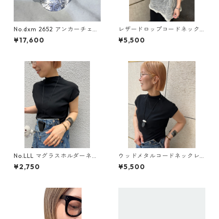
No.dxm 2652 アンカーチェー
レザードロップコードネック
ンリング
レス
¥17,600
¥5,500
No.LLL マグラスホルダーネッ
ウッドメタルコードネックレ
クレス
ス
¥2,750
¥5,500