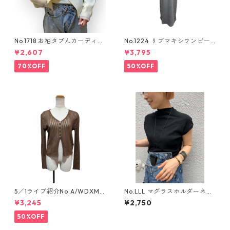
No.1718 お袖タプんカーディガ
No.1224 リブマキシワンピー
ン
ス
¥2,607
¥3,795
70%OFF
50%OFF
5／1ライブ紹介No.A/WDXM-
No.LLL マグラスホルダーネッ
777 シアーリブ編みニットカー
クレス
¥3,245
¥2,750
ディガン
50%OFF