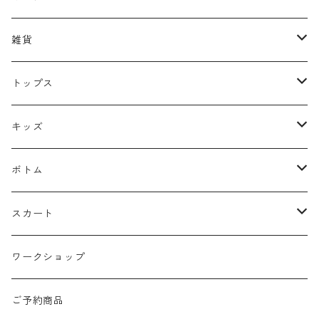
リング
雑貨
イヤーカフ
バッグ
トップス
ピアス
キャップ
ニット
キッズ
ネックレス
マフラー
トレーナー
トップス
ボトム
silver925
ストラップ
カットソー
パンツ
スカート
ブレスレット
くつ下
ブラウス
デニムパンツ
ロング丈
ワークショップ
サージカルstainless
ポーチ
カーディガン
ニー丈
ご予約商品