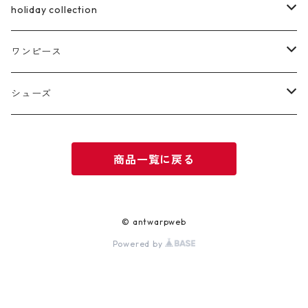
holiday collection
ring
ワンピース
pierce
ロング丈
シューズ
サンダル
商品一覧に戻る
ブーツ
© antwarpweb
Powered by