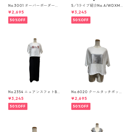
No.3001 オーバーボーダーカ
5／1ライブ紹介No.A/WDXM-
ットソー
777 シアーリブ編みニットカー
¥2,695
¥3,245
ディガン
50%OFF
50%OFF
No.2354 ニュアンスフォトBO
No.6020 クールタッチボック
Xtee
スロゴtee
¥3,245
¥2,695
50%OFF
50%OFF