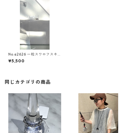
No.a2626 一粒スワロフスキ
ーピアス
¥5,500
同じカテゴリの商品