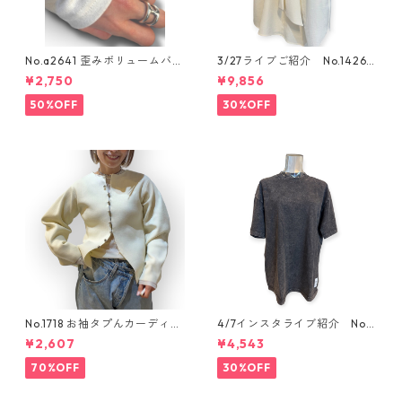
No.a2641 歪みボリュームバン
3/27ライブご紹介 No.1426
グル
ボウタイクレープブラウス
¥2,750
¥9,856
50%OFF
30%OFF
No.1718 お袖タプんカーディガ
4/7インスタライブ紹介 No.
ン
ANTWARP オーバーダイtee
¥2,607
¥4,543
70%OFF
30%OFF