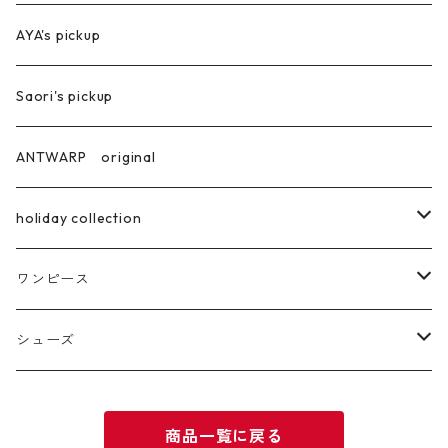
ジャケット
AYA's pickup
Saori's pickup
ANTWARP original
holiday collection
ring
ワンピース
pierce
ロング丈
シューズ
サンダル
商品一覧に戻る