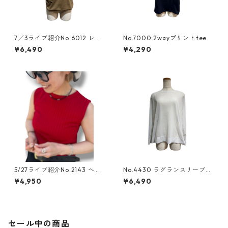
7／3ライブ紹介No.6012 レイ
No.7000 2wayプリントtee
ヤードキャミタンクトップ
¥6,490
¥4,290
5/27ライブ紹介No.2143 ヘル
No.4430 ラグランスリーブち
シーリブtank top
ゅるりら
¥4,950
¥6,490
セール中の商品