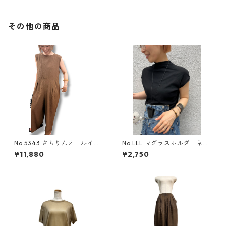
その他の商品
No.5343 さらりんオールイン
No.LLL マグラスホルダーネッ
ワン
クレス
¥11,880
¥2,750