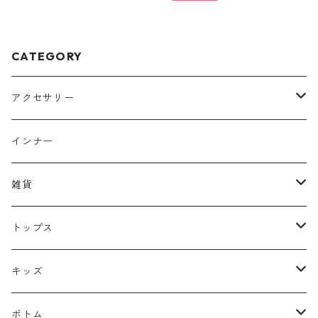
CATEGORY
アクセサリー
ヘッドアクセサリー
インナー
リング
雑貨
イヤーカフ
バッグ
トップス
ピアス
キャップ
ニット
キッズ
ネックレス
マフラー
トレーナー
トップス
ボトム