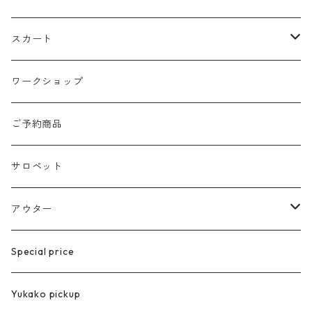
silver925
ストラップ
カットソー
パンツ
スカート
ブレスレット
くつ下
ブラウス
デニムパンツ
ロング丈
ワークショップ
サージカルstainless
ポーチ
カーディガン
ニー丈
ご予約商品
eyewear
ニット帽子
サロペット
ステンレス製
メガネ
アウター
グラスチェーン
スカーフ
ベスト
Special price
コート
Yukako pickup