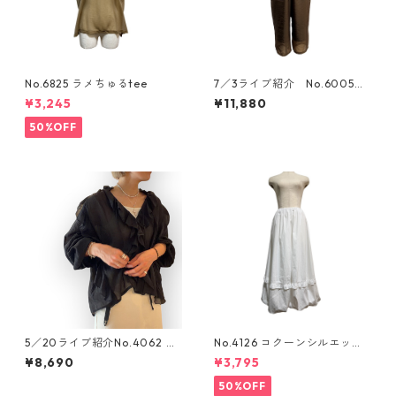
No.6825 ラメちゅるtee
7／3ライブ紹介 No.6005裾
シアーパンツ
¥3,245
¥11,880
50%OFF
5／20ライブ紹介No.4062 フ
No.4126 コクーンシルエット
リフリブラウス
スカート
¥8,690
¥3,795
50%OFF